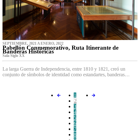
SEPTIEMBRE, 2021 A ENERO, 2022
Pabellón Conmemorativo, Ruta Itinerante de
Banderas Históricas
Sala Siglo XX
La larga Guerra de Independencia, entre 1810 y 1821, creó un
conjunto de símbolos de identidad como estandartes, banderas…
1
2
3
4
5
6
7
8