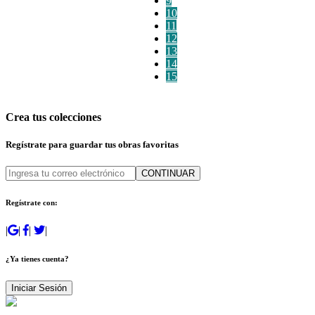
9
10
11
12
13
14
15
Crea tus colecciones
Regístrate para guardar tus obras favoritas
CONTINUAR
Regístrate con:
|
|
|
|
¿Ya tienes cuenta?
Iniciar Sesión