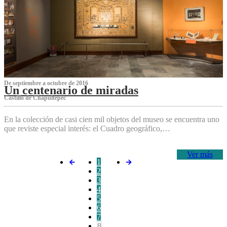
De septiembre a octubre de 2016
Un centenario de miradas
Castillo de Chapultepec
En la colección de casi cien mil objetos del museo se encuentra uno
que reviste especial interés: el Cuadro geográfico,…
Ver más
1
2
3
4
5
6
7
8