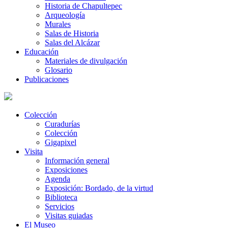
Historia de Chapultepec
Arqueología
Murales
Salas de Historia
Salas del Alcázar
Educación
Materiales de divulgación
Glosario
Publicaciones
Colección
Curadurías
Colección
Gigapixel
Visita
Información general
Exposiciones
Agenda
Exposición: Bordado, de la virtud
Biblioteca
Servicios
Visitas guiadas
El Museo