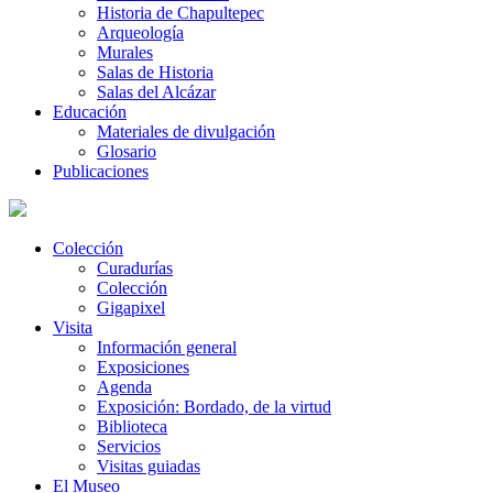
Historia de Chapultepec
Arqueología
Murales
Salas de Historia
Salas del Alcázar
Educación
Materiales de divulgación
Glosario
Publicaciones
Colección
Curadurías
Colección
Gigapixel
Visita
Información general
Exposiciones
Agenda
Exposición: Bordado, de la virtud
Biblioteca
Servicios
Visitas guiadas
El Museo