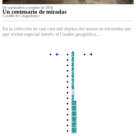
De septiembre a octubre de 2016
Un centenario de miradas
Castillo de Chapultepec
En la colección de casi cien mil objetos del museo se encuentra uno
que reviste especial interés: el Cuadro geográfico,…
1
2
3
4
5
6
7
8
9
10
11
12
13
14
15