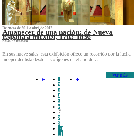
De enero de 2011 a abril de 2012
Amanecer de una nación: de Nueva
España a México, 1765-1836
Salas de historia
En sus nueve salas, esta exhibición ofrece un recorrido por la lucha
independentista desde sus orígenes en el año de…
Ver más
1
2
3
4
5
6
7
8
9
10
11