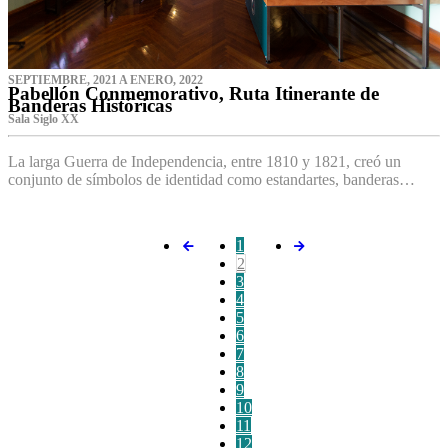
SEPTIEMBRE, 2021 A ENERO, 2022
Pabellón Conmemorativo, Ruta Itinerante de
Banderas Históricas
Sala Siglo XX
La larga Guerra de Independencia, entre 1810 y 1821, creó un
conjunto de símbolos de identidad como estandartes, banderas…
1
2
3
4
5
6
7
8
9
10
11
12