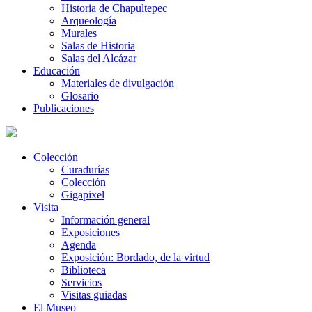
Historia de Chapultepec
Arqueología
Murales
Salas de Historia
Salas del Alcázar
Educación
Materiales de divulgación
Glosario
Publicaciones
Colección
Curadurías
Colección
Gigapixel
Visita
Información general
Exposiciones
Agenda
Exposición: Bordado, de la virtud
Biblioteca
Servicios
Visitas guiadas
El Museo