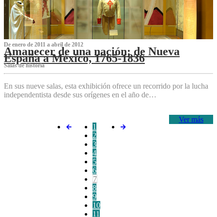
De enero de 2011 a abril de 2012
Amanecer de una nación: de Nueva
España a México, 1765-1836
Salas de historia
En sus nueve salas, esta exhibición ofrece un recorrido por la lucha
independentista desde sus orígenes en el año de…
Ver más
1
2
3
4
5
6
7
8
9
10
11