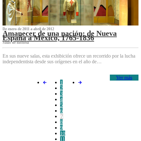
De enero de 2011 a abril de 2012
Amanecer de una nación: de Nueva
España a México, 1765-1836
Salas de historia
En sus nueve salas, esta exhibición ofrece un recorrido por la lucha
independentista desde sus orígenes en el año de…
Ver más
1
2
3
4
5
6
7
8
9
10
11