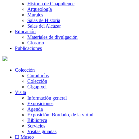
Historia de Chapultepec
Arqueología
Murales
Salas de Historia
Salas del Alcázar
Educación
Materiales de divulgación
Glosario
Publicaciones
Colección
Curadurías
Colección
Gigapixel
Visita
Información general
Exposiciones
Agenda
Exposición: Bordado, de la virtud
Biblioteca
Servicios
Visitas guiadas
El Museo