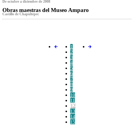
De octubre a diciembre de 2008
Obras maestras del Museo Amparo
Castillo de Chapultepec
‌
1
2
3
4
5
6
7
8
9
10
11
12
13
14
15