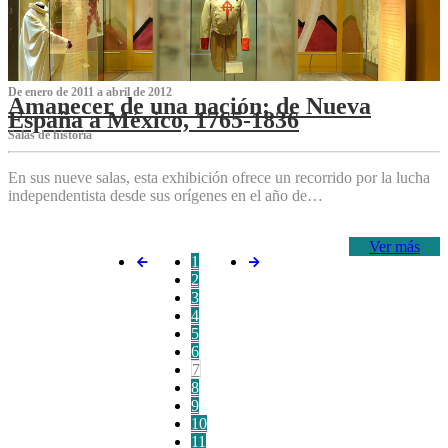
De enero de 2011 a abril de 2012
Amanecer de una nación: de Nueva
España a México, 1765-1836
Salas de historia
En sus nueve salas, esta exhibición ofrece un recorrido por la lucha
independentista desde sus orígenes en el año de…
Ver más
1
2
3
4
5
6
7
8
9
10
11