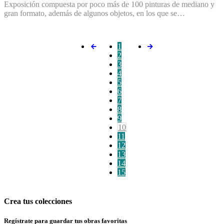
Exposición compuesta por poco más de 100 pinturas de mediano y
gran formato, además de algunos objetos, en los que se…
1
2
3
4
5
6
7
8
9
10
11
12
13
14
15
Crea tus colecciones
Regístrate para guardar tus obras favoritas