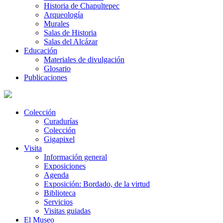
Historia de Chapultepec
Arqueología
Murales
Salas de Historia
Salas del Alcázar
Educación
Materiales de divulgación
Glosario
Publicaciones
Colección
Curadurías
Colección
Gigapixel
Visita
Información general
Exposiciones
Agenda
Exposición: Bordado, de la virtud
Biblioteca
Servicios
Visitas guiadas
El Museo