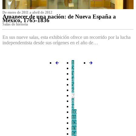
De enero de 2011 a abril de 2012
Amanecer de una nación: de Nueva España a
México, 1765-1836
Salas de historia
En sus nueve salas, esta exhibición ofrece un recorrido por la lucha
independentista desde sus orígenes en el año de…
1
2
3
4
5
6
7
8
9
10
11
12
13
14