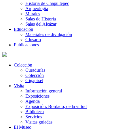
Historia de Chapultepec
Arqueología
Murales
Salas de Historia
Salas del Alcázar
Educación
Materiales de divulgación
Glosario
Publicaciones
Colección
Curadurías
Colección
Gigapixel
Visita
Información general
Exposiciones
Agenda
Exposición: Bordado, de la virtud
Biblioteca
Servicios
Visitas guiadas
El Museo