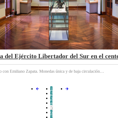
da del Ejército Libertador del Sur en el cen
do con Emiliano Zapata. Monedas única y de baja circulación…
1
2
3
4
5
6
7