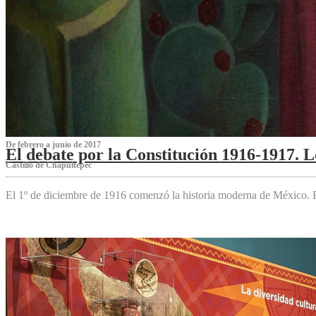
De febrero a junio de 2017
El debate por la Constitución 1916-1917. 
Castillo de Chapultepec
El 1º de diciembre de 1916 comenzó la historia moderna de México. Es