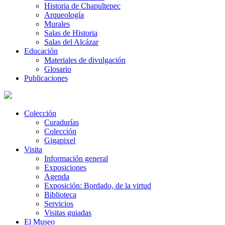
Historia de Chapultepec
Arqueología
Murales
Salas de Historia
Salas del Alcázar
Educación
Materiales de divulgación
Glosario
Publicaciones
Colección
Curadurías
Colección
Gigapixel
Visita
Información general
Exposiciones
Agenda
Exposición: Bordado, de la virtud
Biblioteca
Servicios
Visitas guiadas
El Museo