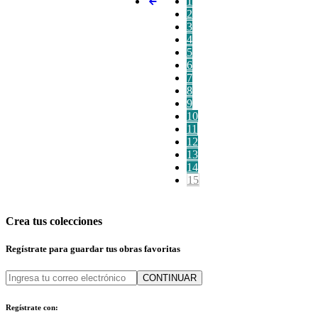
1
2
3
4
5
6
7
8
9
10
11
12
13
14
15
Crea tus colecciones
Regístrate para guardar tus obras favoritas
CONTINUAR
Regístrate con: