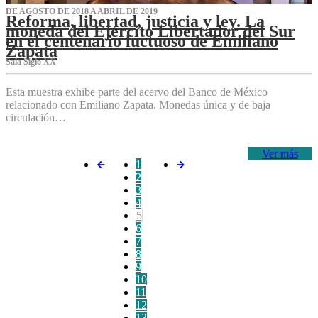
DE AGOSTO DE 2018 A ABRIL DE 2019
Reforma, libertad, justicia y ley. La
moneda del Ejército Libertador del Sur
en el centenario luctuoso de Emiliano
Zapata
Sala Siglo XX
Esta muestra exhibe parte del acervo del Banco de México
relacionado con Emiliano Zapata. Monedas única y de baja
circulación…
Ver más
1
2
3
4
5
6
7
8
9
10
11
12
13