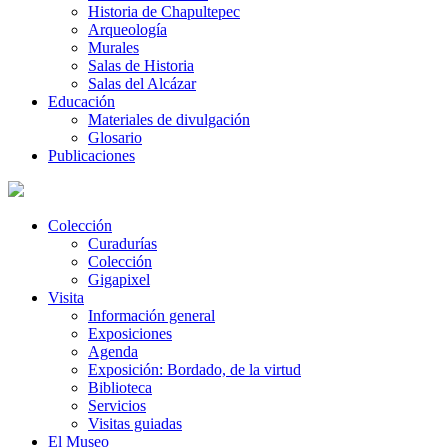
Historia de Chapultepec
Arqueología
Murales
Salas de Historia
Salas del Alcázar
Educación
Materiales de divulgación
Glosario
Publicaciones
Colección
Curadurías
Colección
Gigapixel
Visita
Información general
Exposiciones
Agenda
Exposición: Bordado, de la virtud
Biblioteca
Servicios
Visitas guiadas
El Museo