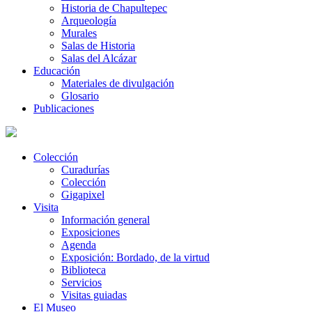
Historia de Chapultepec
Arqueología
Murales
Salas de Historia
Salas del Alcázar
Educación
Materiales de divulgación
Glosario
Publicaciones
Colección
Curadurías
Colección
Gigapixel
Visita
Información general
Exposiciones
Agenda
Exposición: Bordado, de la virtud
Biblioteca
Servicios
Visitas guiadas
El Museo