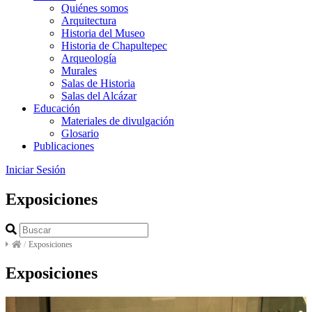
Quiénes somos
Arquitectura
Historia del Museo
Historia de Chapultepec
Arqueología
Murales
Salas de Historia
Salas del Alcázar
Educación
Materiales de divulgación
Glosario
Publicaciones
Iniciar Sesión
Exposiciones
/
Exposiciones
Exposiciones