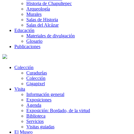
Historia de Chapultepec
Arqueología
Murales
Salas de Historia
Salas del Alcázar
Educación
Materiales de divulgación
Glosario
Publicaciones
Colección
Curadurías
Colección
Gigapixel
Visita
Información general
Exposiciones
Agenda
Exposición: Bordado, de la virtud
Biblioteca
Servicios
Visitas guiadas
El Museo