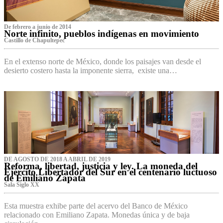
De febrero a junio de 2014
Norte infinito, pueblos indígenas en movimiento
Castillo de Chapultepec
En el extenso norte de México, donde los paisajes van desde el
desierto costero hasta la imponente sierra, existe una…
DE AGOSTO DE 2018 A ABRIL DE 2019
Reforma, libertad, justicia y ley. La moneda del
Ejército Libertador del Sur en el centenario luctuoso
de Emiliano Zapata
Sala Siglo XX
Esta muestra exhibe parte del acervo del Banco de México
relacionado con Emiliano Zapata. Monedas única y de baja