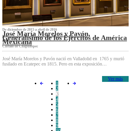
De diciembre de 2015 a abril de 2016
José María Morelos y Pavón,
Generalísimo de los Ejércitos de América
Mexicana
C‌astillo de Chapultepec
José María Morelos y Pavón nació en Valladolid en 1765 y murió
fusilado en Ecatepec en 1815. Pero en esta exposición…
Ver más
1
2
3
4
5
6
7
8
9
10