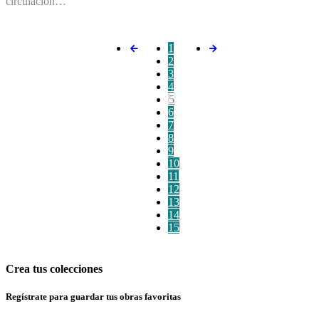
circulación…
1
2
3
4
5
6
7
8
9
10
11
12
13
14
15
Crea tus colecciones
Regístrate para guardar tus obras favoritas