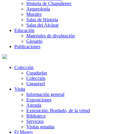
Historia de Chapultepec
Arqueología
Murales
Salas de Historia
Salas del Alcázar
Educación
Materiales de divulgación
Glosario
Publicaciones
Colección
Curadurías
Colección
Gigapixel
Visita
Información general
Exposiciones
Agenda
Exposición: Bordado, de la virtud
Biblioteca
Servicios
Visitas guiadas
El Museo