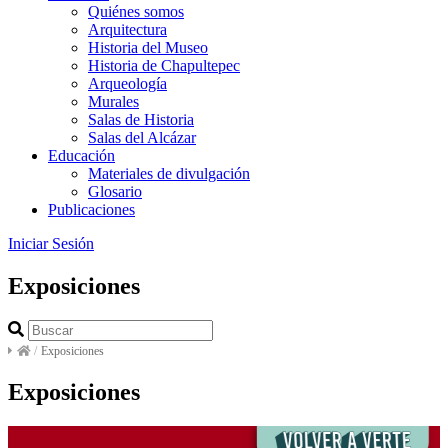
Quiénes somos
Arquitectura
Historia del Museo
Historia de Chapultepec
Arqueología
Murales
Salas de Historia
Salas del Alcázar
Educación
Materiales de divulgación
Glosario
Publicaciones
Iniciar Sesión
Exposiciones
/
Exposiciones
Exposiciones