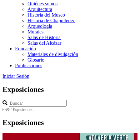
Quiénes somos
Arquitectura
Historia del Museo
Historia de Chapultepec
Arqueología
Murales
Salas de Historia
Salas del Alcázar
Educación
Materiales de divulgación
Glosario
Publicaciones
Iniciar Sesión
Exposiciones
/
Exposiciones
Exposiciones