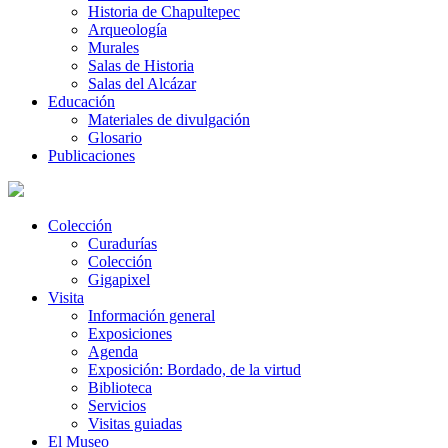
Historia de Chapultepec
Arqueología
Murales
Salas de Historia
Salas del Alcázar
Educación
Materiales de divulgación
Glosario
Publicaciones
Colección
Curadurías
Colección
Gigapixel
Visita
Información general
Exposiciones
Agenda
Exposición: Bordado, de la virtud
Biblioteca
Servicios
Visitas guiadas
El Museo