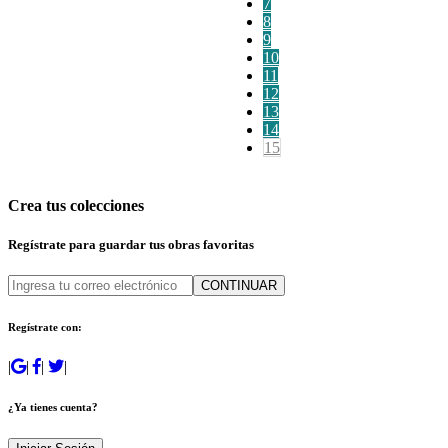
7
8
9
10
11
12
13
14
15
Crea tus colecciones
Regístrate para guardar tus obras favoritas
CONTINUAR
Regístrate con:
|
|
|
|
¿Ya tienes cuenta?