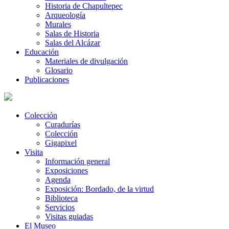
Historia de Chapultepec
Arqueología
Murales
Salas de Historia
Salas del Alcázar
Educación
Materiales de divulgación
Glosario
Publicaciones
Colección
Curadurías
Colección
Gigapixel
Visita
Información general
Exposiciones
Agenda
Exposición: Bordado, de la virtud
Biblioteca
Servicios
Visitas guiadas
El Museo