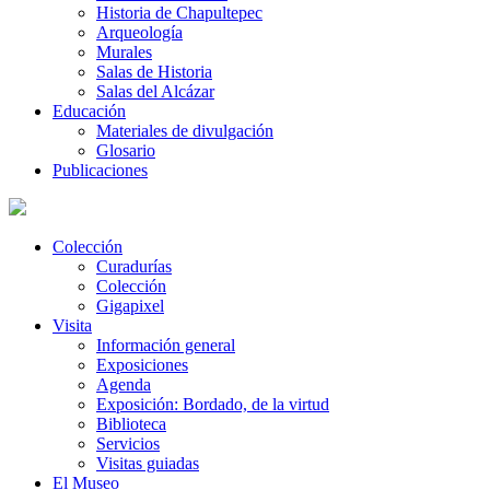
Historia de Chapultepec
Arqueología
Murales
Salas de Historia
Salas del Alcázar
Educación
Materiales de divulgación
Glosario
Publicaciones
Colección
Curadurías
Colección
Gigapixel
Visita
Información general
Exposiciones
Agenda
Exposición: Bordado, de la virtud
Biblioteca
Servicios
Visitas guiadas
El Museo