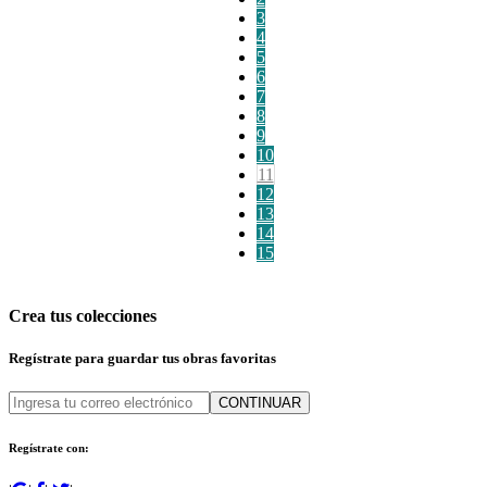
3
4
5
6
7
8
9
10
11
12
13
14
15
Crea tus colecciones
Regístrate para guardar tus obras favoritas
CONTINUAR
Regístrate con: