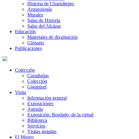
Historia de Chapultepec
Arqueología
Murales
Salas de Historia
Salas del Alcázar
Educación
Materiales de divulgación
Glosario
Publicaciones
Colección
Curadurías
Colección
Gigapixel
Visita
Información general
Exposiciones
Agenda
Exposición: Bordado, de la virtud
Biblioteca
Servicios
Visitas guiadas
El Museo