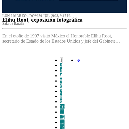
LUN 2 MARZO - DOM 30 JUL 2023, 9-17 H.
Elihu Root, exposición fotográfica
Sala de Batalla
En el otoño de 1907 visitó México el Honorable Elihu Root,
secretario de Estado de los Estados Unidos y jefe del Gabinete…
1
2
3
4
5
6
7
8
9
10
11
12
13
14