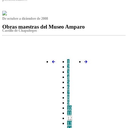
De octubre a diciembre de 2008
Obras maestras del Museo Amparo
Castillo de Chapultepec
‌
1
2
3
4
5
6
7
8
9
10
11
12
13