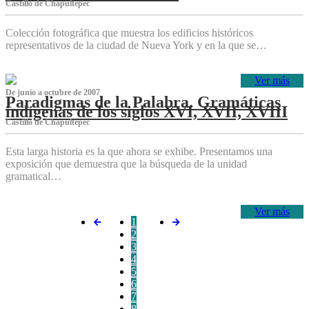
Castillo de Chapultepec
Colección fotográfica que muestra los edificios históricos
representativos de la ciudad de Nueva York y en la que se…
Ver más
De junio a octubre de 2007
Paradigmas de la Palabra. Gramáticas
indígenas de los siglos XVI, XVII, XVIII
Castillo de Chapultepec
Esta larga historia es la que ahora se exhibe. Presentamos una
exposición que demuestra que la búsqueda de la unidad
gramatical…
Ver más
1
2
3
4
5
6
7
8