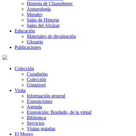
Historia de Chapultepec
Arqueología
Murales
Salas de Historia
Salas del Alcázar
Educación
Materiales de divulgación
Glosario
Publicaciones
Colección
Curadurías
Colección
Gigapixel
Visita
Información general
Exposiciones
Agenda
Exposición: Bordado, de la virtud
Biblioteca
Servicios
Visitas guiadas
El Museo