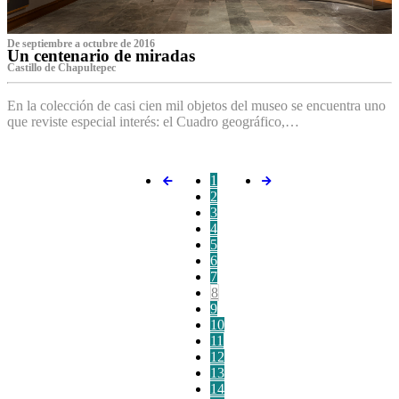
De septiembre a octubre de 2016
Un centenario de miradas
Castillo de Chapultepec
En la colección de casi cien mil objetos del museo se encuentra uno
que reviste especial interés: el Cuadro geográfico,…
1
2
3
4
5
6
7
8
9
10
11
12
13
14