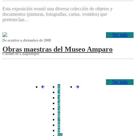
Esta exposición reunió una diversa colección de objetos y
documentos (pinturas, fotografías, cartas, vestidos) que
pertenecían…
Ver más
De octubre a diciembre de 2008
Obras maestras del Museo Amparo
Castillo de Chapultepec
‌
Ver más
1
2
3
4
5
6
7
8
9
10