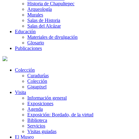
Historia de Chapultepec
Arqueología
Murales
Salas de Historia
Salas del Alcázar
Educación
Materiales de divulgación
Glosario
Publicaciones
Colección
Curadurías
Colección
Gigapixel
Visita
Información general
Exposiciones
Agenda
Exposición: Bordado, de la virtud
Biblioteca
Servicios
Visitas guiadas
El Museo