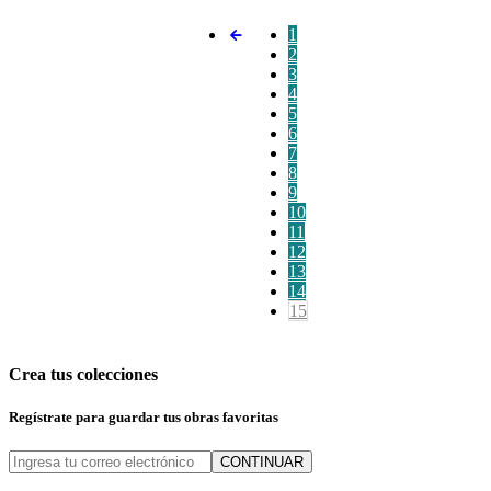
1
2
3
4
5
6
7
8
9
10
11
12
13
14
15
Crea tus colecciones
Regístrate para guardar tus obras favoritas
CONTINUAR