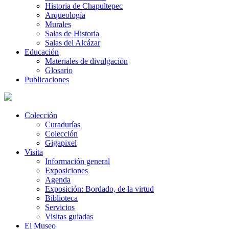
Historia de Chapultepec
Arqueología
Murales
Salas de Historia
Salas del Alcázar
Educación
Materiales de divulgación
Glosario
Publicaciones
Colección
Curadurías
Colección
Gigapixel
Visita
Información general
Exposiciones
Agenda
Exposición: Bordado, de la virtud
Biblioteca
Servicios
Visitas guiadas
El Museo