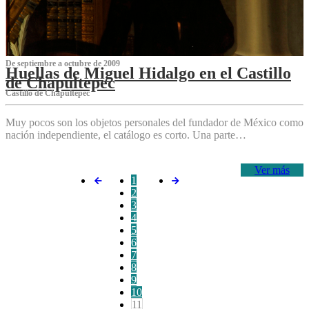
De septiembre a octubre de 2009
Huellas de Miguel Hidalgo en el Castillo
de Chapultepec
Castillo de Chapultepec
Muy pocos son los objetos personales del fundador de México como
nación independiente, el catálogo es corto. Una parte…
Ver más
1
2
3
4
5
6
7
8
9
10
11