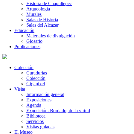
Historia de Chapultepec
Arqueología
Murales
Salas de Historia
Salas del Alcázar
Educación
Materiales de divulgación
Glosario
Publicaciones
Colección
Curadurías
Colección
Gigapixel
Visita
Información general
Exposiciones
Agenda
Exposición: Bordado, de la virtud
Biblioteca
Servicios
Visitas guiadas
El Museo