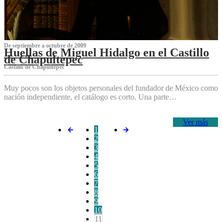
De septiembre a octubre de 2009
Huellas de Miguel Hidalgo en el Castillo
de Chapultepec
Castillo de Chapultepec
Muy pocos son los objetos personales del fundador de México como
nación independiente, el catálogo es corto. Una parte…
Ver más
1
2
3
4
5
6
7
8
9
10
11