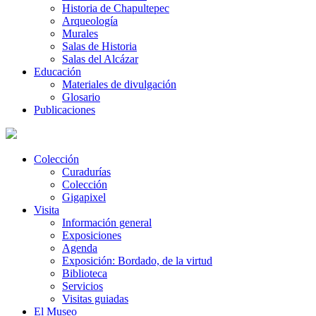
Historia de Chapultepec
Arqueología
Murales
Salas de Historia
Salas del Alcázar
Educación
Materiales de divulgación
Glosario
Publicaciones
Colección
Curadurías
Colección
Gigapixel
Visita
Información general
Exposiciones
Agenda
Exposición: Bordado, de la virtud
Biblioteca
Servicios
Visitas guiadas
El Museo