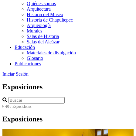
Quiénes somos
Arquitectura
Historia del Museo
Historia de Chapultepec
Arqueología
Murales
Salas de Historia
Salas del Alcázar
Educación
Materiales de divulgación
Glosario
Publicaciones
Iniciar Sesión
Exposiciones
/
Exposiciones
Exposiciones