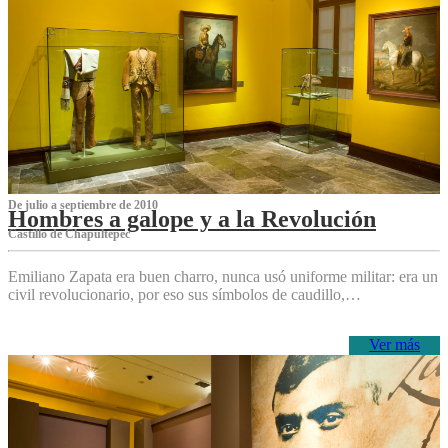
De julio a septiembre de 2010
Hombres a galope y a la Revolución
Castillo de Chapultepec
Emiliano Zapata era buen charro, nunca usó uniforme militar: era un
civil revolucionario, por eso sus símbolos de caudillo,…
Ver más