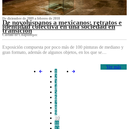
De diciembre de 2009 a febrero de 2010
De novohispanos a mexicanos: retratos e
identidad colectiva en una sociedad en
transición
Castillo de Chapultepec
Exposición compuesta por poco más de 100 pinturas de mediano y
gran formato, además de algunos objetos, en los que se…
Ver más
1
2
3
4
5
6
7
8
9
10
11
12