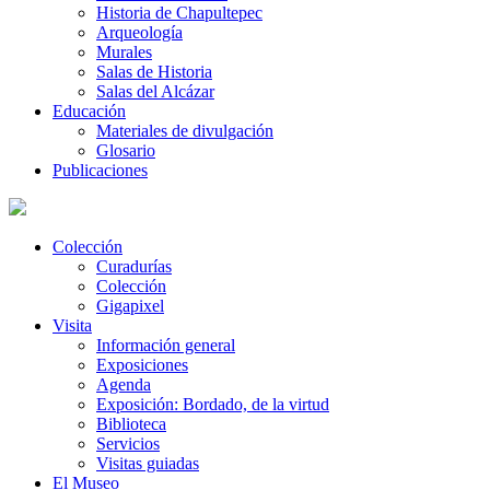
Historia de Chapultepec
Arqueología
Murales
Salas de Historia
Salas del Alcázar
Educación
Materiales de divulgación
Glosario
Publicaciones
Colección
Curadurías
Colección
Gigapixel
Visita
Información general
Exposiciones
Agenda
Exposición: Bordado, de la virtud
Biblioteca
Servicios
Visitas guiadas
El Museo