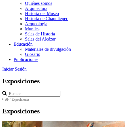
Quiénes somos
Arquitectura
Historia del Museo
Historia de Chapultepec
Arqueología
Murales
Salas de Historia
Salas del Alcázar
Educación
Materiales de divulgación
Glosario
Publicaciones
Iniciar Sesión
Exposiciones
/
Exposiciones
Exposiciones