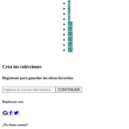
6
7
8
9
10
11
12
13
14
15
Crea tus colecciones
Regístrate para guardar tus obras favoritas
CONTINUAR
Regístrate con:
|
|
|
|
¿Ya tienes cuenta?