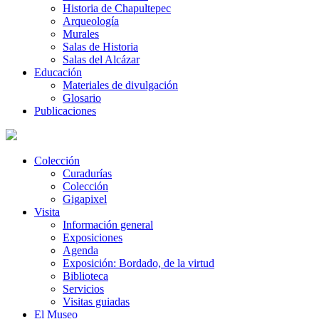
Historia de Chapultepec
Arqueología
Murales
Salas de Historia
Salas del Alcázar
Educación
Materiales de divulgación
Glosario
Publicaciones
Colección
Curadurías
Colección
Gigapixel
Visita
Información general
Exposiciones
Agenda
Exposición: Bordado, de la virtud
Biblioteca
Servicios
Visitas guiadas
El Museo