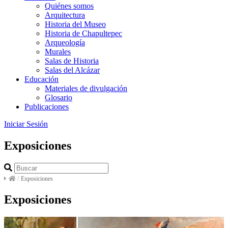
Quiénes somos
Arquitectura
Historia del Museo
Historia de Chapultepec
Arqueología
Murales
Salas de Historia
Salas del Alcázar
Educación
Materiales de divulgación
Glosario
Publicaciones
Iniciar Sesión
Exposiciones
/
Exposiciones
Exposiciones