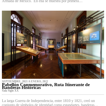
Armada de México. En ella se muestra por primera…
SEPTIEMBRE, 2021 A ENERO, 2022
Pabellón Conmemorativo, Ruta Itinerante de
Banderas Históricas
Sala Siglo XX
La larga Guerra de Independencia, entre 1810 y 1821, creó un
conjunto de símbolos de identidad como estandartes, banderas…