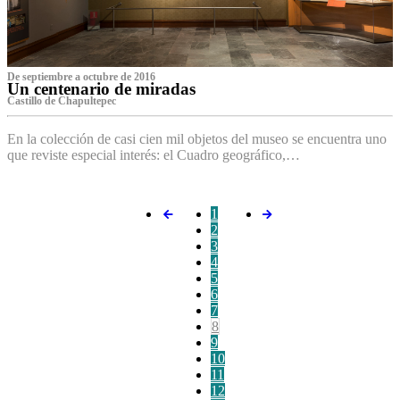
De septiembre a octubre de 2016
Un centenario de miradas
Castillo de Chapultepec
En la colección de casi cien mil objetos del museo se encuentra uno
que reviste especial interés: el Cuadro geográfico,…
1
2
3
4
5
6
7
8
9
10
11
12