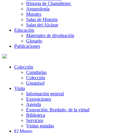
Historia de Chapultepec
Arqueología
Murales
Salas de Historia
Salas del Alcázar
Educación
Materiales de divulgación
Glosario
Publicaciones
Colección
Curadurías
Colección
Gigapixel
Visita
Información general
Exposiciones
Agenda
Exposición: Bordado, de la virtud
Biblioteca
Servicios
Visitas guiadas
El Museo