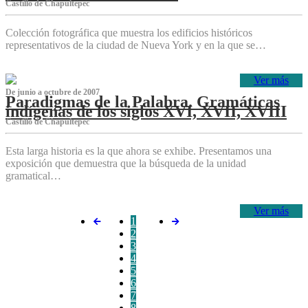
Castillo de Chapultepec
Colección fotográfica que muestra los edificios históricos
representativos de la ciudad de Nueva York y en la que se…
Ver más
De junio a octubre de 2007
Paradigmas de la Palabra. Gramáticas
indígenas de los siglos XVI, XVII, XVIII
Castillo de Chapultepec
Esta larga historia es la que ahora se exhibe. Presentamos una
exposición que demuestra que la búsqueda de la unidad
gramatical…
Ver más
1
2
3
4
5
6
7
8