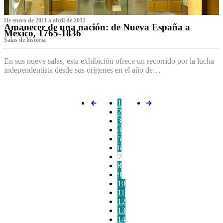
De enero de 2011 a abril de 2012
Amanecer de una nación: de Nueva España a
México, 1765-1836
Salas de historia
En sus nueve salas, esta exhibición ofrece un recorrido por la lucha
independentista desde sus orígenes en el año de…
1
2
3
4
5
6
7
8
9
10
11
12
13
14