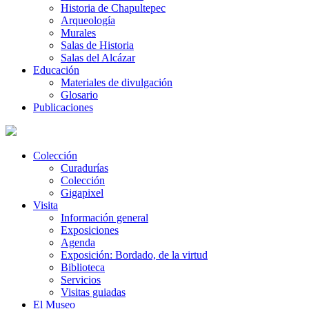
Historia de Chapultepec
Arqueología
Murales
Salas de Historia
Salas del Alcázar
Educación
Materiales de divulgación
Glosario
Publicaciones
Colección
Curadurías
Colección
Gigapixel
Visita
Información general
Exposiciones
Agenda
Exposición: Bordado, de la virtud
Biblioteca
Servicios
Visitas guiadas
El Museo