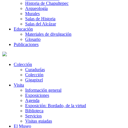
Historia de Chapultepec
Arqueología
Murales
Salas de Historia
Salas del Alcázar
Educación
Materiales de divulgación
Glosario
Publicaciones
Colección
Curadurías
Colección
Gigapixel
Visita
Información general
Exposiciones
Agenda
Exposición: Bordado, de la virtud
Biblioteca
Servicios
Visitas guiadas
El Museo