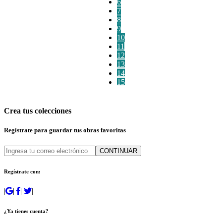
6
7
8
9
10
11
12
13
14
15
Crea tus colecciones
Regístrate para guardar tus obras favoritas
CONTINUAR
Regístrate con:
|
|
|
|
¿Ya tienes cuenta?