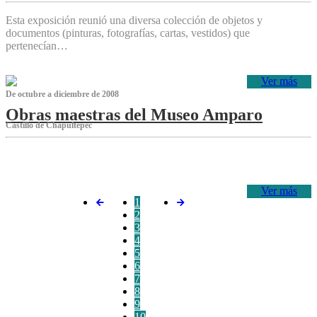
Esta exposición reunió una diversa colección de objetos y
documentos (pinturas, fotografías, cartas, vestidos) que
pertenecían…
Ver más
De octubre a diciembre de 2008
Obras maestras del Museo Amparo
Castillo de Chapultepec
‌
Ver más
1
2
3
4
5
6
7
8
9
10