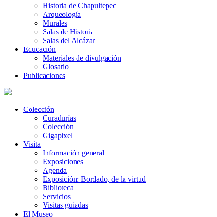
Historia de Chapultepec
Arqueología
Murales
Salas de Historia
Salas del Alcázar
Educación
Materiales de divulgación
Glosario
Publicaciones
Colección
Curadurías
Colección
Gigapixel
Visita
Información general
Exposiciones
Agenda
Exposición: Bordado, de la virtud
Biblioteca
Servicios
Visitas guiadas
El Museo