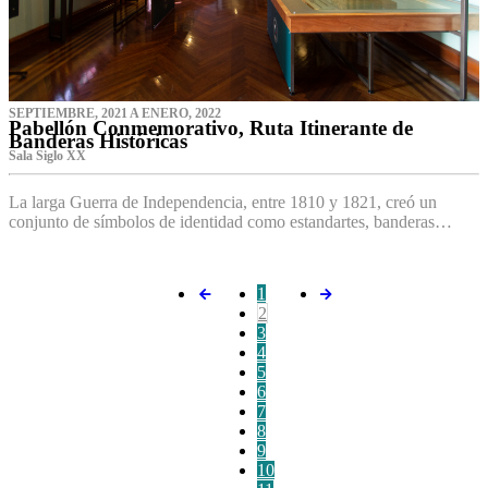
SEPTIEMBRE, 2021 A ENERO, 2022
Pabellón Conmemorativo, Ruta Itinerante de
Banderas Históricas
Sala Siglo XX
La larga Guerra de Independencia, entre 1810 y 1821, creó un
conjunto de símbolos de identidad como estandartes, banderas…
1
2
3
4
5
6
7
8
9
10