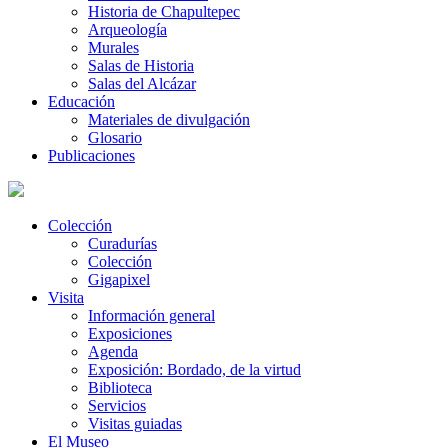
Historia de Chapultepec
Arqueología
Murales
Salas de Historia
Salas del Alcázar
Educación
Materiales de divulgación
Glosario
Publicaciones
Colección
Curadurías
Colección
Gigapixel
Visita
Información general
Exposiciones
Agenda
Exposición: Bordado, de la virtud
Biblioteca
Servicios
Visitas guiadas
El Museo