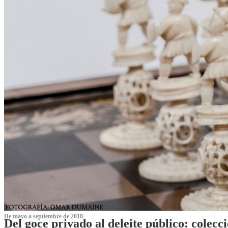
De mayo a septiembre de 2018
Del goce privado al deleite público: cole