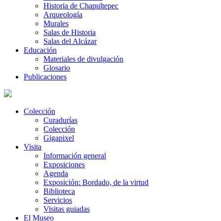
Historia de Chapultepec
Arqueología
Murales
Salas de Historia
Salas del Alcázar
Educación
Materiales de divulgación
Glosario
Publicaciones
Colección
Curadurías
Colección
Gigapixel
Visita
Información general
Exposiciones
Agenda
Exposición: Bordado, de la virtud
Biblioteca
Servicios
Visitas guiadas
El Museo