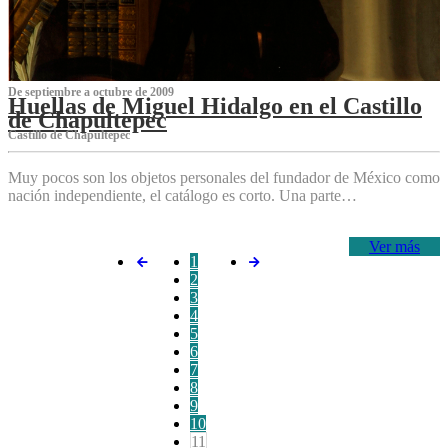
De septiembre a octubre de 2009
Huellas de Miguel Hidalgo en el Castillo
de Chapultepec
Castillo de Chapultepec
Muy pocos son los objetos personales del fundador de México como
nación independiente, el catálogo es corto. Una parte…
Ver más
1
2
3
4
5
6
7
8
9
10
11