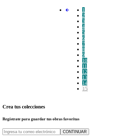
1
2
3
4
5
6
7
8
9
10
11
12
13
14
15
Crea tus colecciones
Regístrate para guardar tus obras favoritas
CONTINUAR