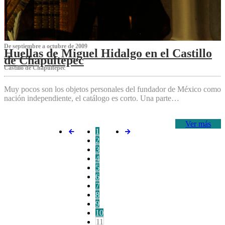
De septiembre a octubre de 2009
Huellas de Miguel Hidalgo en el Castillo
de Chapultepec
Castillo de Chapultepec
Muy pocos son los objetos personales del fundador de México como
nación independiente, el catálogo es corto. Una parte…
Ver más
1
2
3
4
5
6
7
8
9
10
11