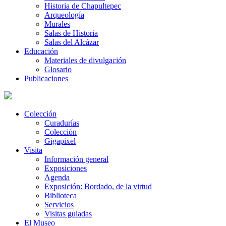
Historia de Chapultepec
Arqueología
Murales
Salas de Historia
Salas del Alcázar
Educación
Materiales de divulgación
Glosario
Publicaciones
Colección
Curadurías
Colección
Gigapixel
Visita
Información general
Exposiciones
Agenda
Exposición: Bordado, de la virtud
Biblioteca
Servicios
Visitas guiadas
El Museo