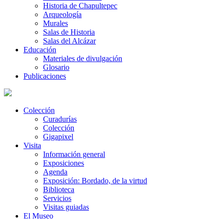
Historia de Chapultepec
Arqueología
Murales
Salas de Historia
Salas del Alcázar
Educación
Materiales de divulgación
Glosario
Publicaciones
Colección
Curadurías
Colección
Gigapixel
Visita
Información general
Exposiciones
Agenda
Exposición: Bordado, de la virtud
Biblioteca
Servicios
Visitas guiadas
El Museo