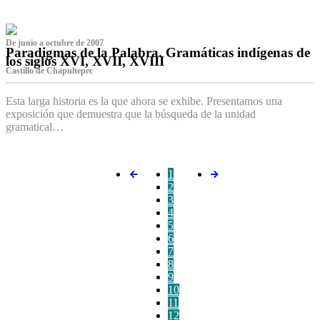
De junio a octubre de 2007
Paradigmas de la Palabra. Gramáticas indígenas de
los siglos XVI, XVII, XVIII
Castillo de Chapultepec
Esta larga historia es la que ahora se exhibe. Presentamos una
exposición que demuestra que la búsqueda de la unidad
gramatical…
1
2
3
4
5
6
7
8
9
10
11
12