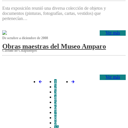
Esta exposición reunió una diversa colección de objetos y
documentos (pinturas, fotografías, cartas, vestidos) que
pertenecían…
Ver más
De octubre a diciembre de 2008
Obras maestras del Museo Amparo
Castillo de Chapultepec
‌
Ver más
1
2
3
4
5
6
7
8
9
10