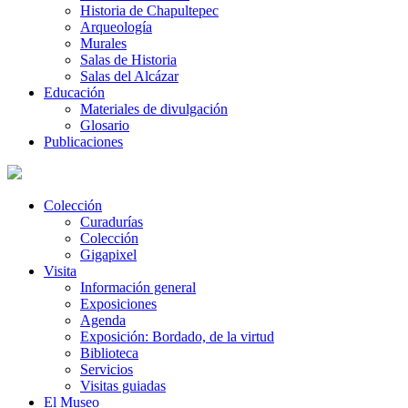
Historia de Chapultepec
Arqueología
Murales
Salas de Historia
Salas del Alcázar
Educación
Materiales de divulgación
Glosario
Publicaciones
Colección
Curadurías
Colección
Gigapixel
Visita
Información general
Exposiciones
Agenda
Exposición: Bordado, de la virtud
Biblioteca
Servicios
Visitas guiadas
El Museo