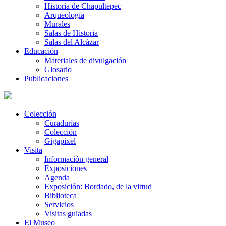
Historia de Chapultepec
Arqueología
Murales
Salas de Historia
Salas del Alcázar
Educación
Materiales de divulgación
Glosario
Publicaciones
Colección
Curadurías
Colección
Gigapixel
Visita
Información general
Exposiciones
Agenda
Exposición: Bordado, de la virtud
Biblioteca
Servicios
Visitas guiadas
El Museo