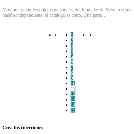
Muy pocos son los objetos personales del fundador de México como
nación independiente, el catálogo es corto. Una parte…
1
2
3
4
5
6
7
8
9
10
11
12
13
14
15
Crea tus colecciones