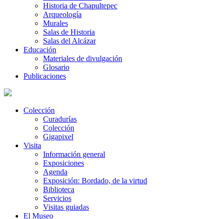
Historia de Chapultepec
Arqueología
Murales
Salas de Historia
Salas del Alcázar
Educación
Materiales de divulgación
Glosario
Publicaciones
Colección
Curadurías
Colección
Gigapixel
Visita
Información general
Exposiciones
Agenda
Exposición: Bordado, de la virtud
Biblioteca
Servicios
Visitas guiadas
El Museo