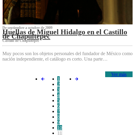
De septiembre a octubre de 2009
Huellas de Miguel Hidalgo en el Castillo
de Chapultepec
Castillo de Chapultepec
Muy pocos son los objetos personales del fundador de México como
nación independiente, el catálogo es corto. Una parte…
Ver más
1
2
3
4
5
6
7
8
9
10
11