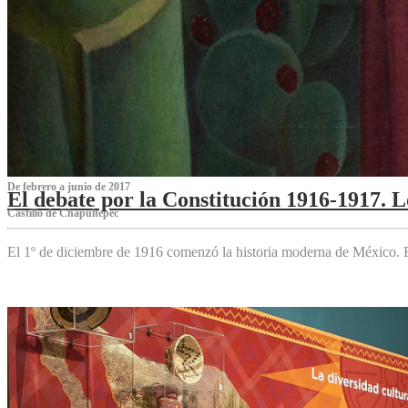
De febrero a junio de 2017
El debate por la Constitución 1916-1917. 
Castillo de Chapultepec
El 1º de diciembre de 1916 comenzó la historia moderna de México. Es