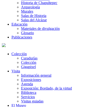
Historia de Chapultepec
Arqueología
Murales
Salas de Historia
Salas del Alcázar
Educación
Materiales de divulgación
Glosario
Publicaciones
Colección
Curadurías
Colección
Gigapixel
Visita
Información general
Exposiciones
Agenda
Exposición: Bordado, de la virtud
Biblioteca
Servicios
Visitas guiadas
El Museo