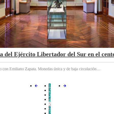
da del Ejército Libertador del Sur en el cen
do con Emiliano Zapata. Monedas única y de baja circulación…
1
2
3
4
5
6
7