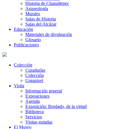
Historia de Chapultepec
Arqueología
Murales
Salas de Historia
Salas del Alcázar
Educación
Materiales de divulgación
Glosario
Publicaciones
Colección
Curadurías
Colección
Gigapixel
Visita
Información general
Exposiciones
Agenda
Exposición: Bordado, de la virtud
Biblioteca
Servicios
Visitas guiadas
El Museo