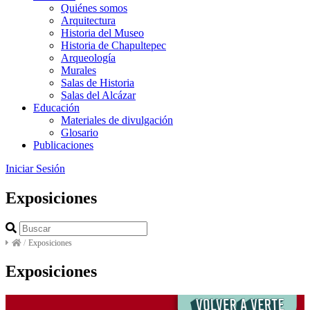
Quiénes somos
Arquitectura
Historia del Museo
Historia de Chapultepec
Arqueología
Murales
Salas de Historia
Salas del Alcázar
Educación
Materiales de divulgación
Glosario
Publicaciones
Iniciar Sesión
Exposiciones
/
Exposiciones
Exposiciones