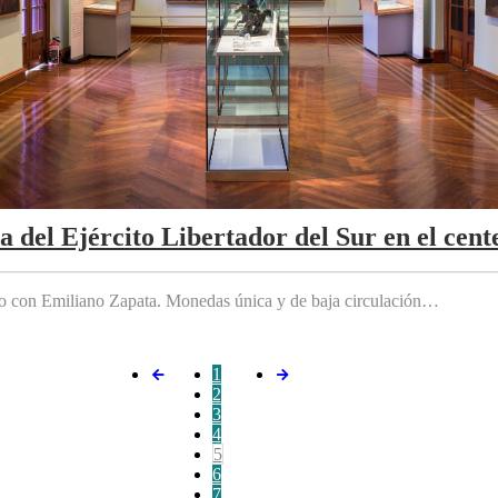
da del Ejército Libertador del Sur en el cen
do con Emiliano Zapata. Monedas única y de baja circulación…
1
2
3
4
5
6
7