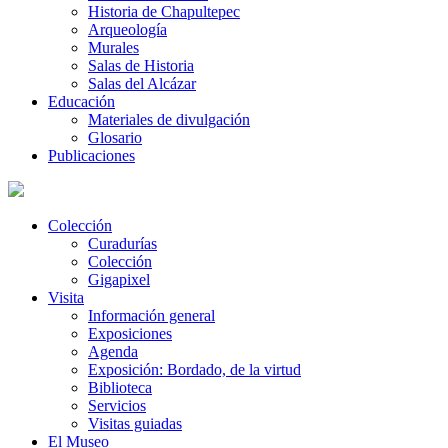
Historia de Chapultepec
Arqueología
Murales
Salas de Historia
Salas del Alcázar
Educación
Materiales de divulgación
Glosario
Publicaciones
Colección
Curadurías
Colección
Gigapixel
Visita
Información general
Exposiciones
Agenda
Exposición: Bordado, de la virtud
Biblioteca
Servicios
Visitas guiadas
El Museo