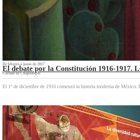
De febrero a junio de 2017
El debate por la Constitución 1916-1917. 
Castillo de Chapultepec
El 1º de diciembre de 1916 comenzó la historia moderna de México. Es