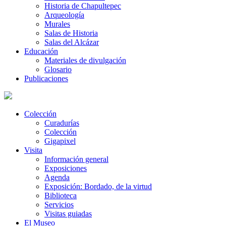
Historia de Chapultepec
Arqueología
Murales
Salas de Historia
Salas del Alcázar
Educación
Materiales de divulgación
Glosario
Publicaciones
Colección
Curadurías
Colección
Gigapixel
Visita
Información general
Exposiciones
Agenda
Exposición: Bordado, de la virtud
Biblioteca
Servicios
Visitas guiadas
El Museo