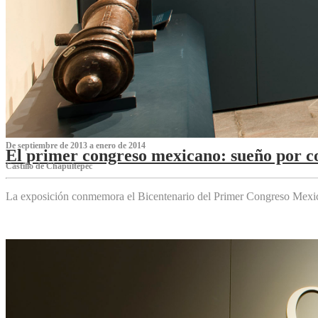
De septiembre de 2013 a enero de 2014
El primer congreso mexicano: sueño por co
Castillo de Chapultepec
La exposición conmemora el Bicentenario del Primer Congreso Mexi