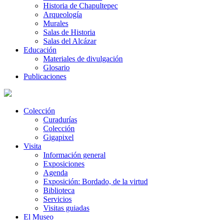
Historia de Chapultepec
Arqueología
Murales
Salas de Historia
Salas del Alcázar
Educación
Materiales de divulgación
Glosario
Publicaciones
Colección
Curadurías
Colección
Gigapixel
Visita
Información general
Exposiciones
Agenda
Exposición: Bordado, de la virtud
Biblioteca
Servicios
Visitas guiadas
El Museo