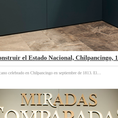
nstruir el Estado Nacional, Chilpancingo, 
cano celebrado en Chilpancingo en septiembre de 1813. El…