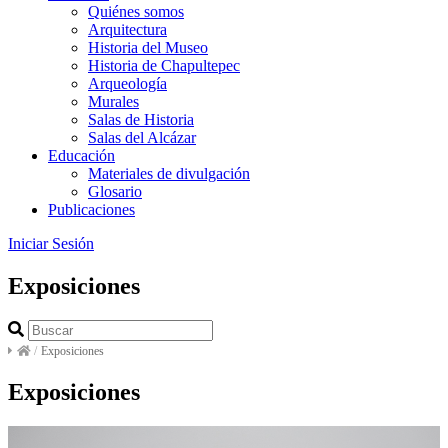
Quiénes somos
Arquitectura
Historia del Museo
Historia de Chapultepec
Arqueología
Murales
Salas de Historia
Salas del Alcázar
Educación
Materiales de divulgación
Glosario
Publicaciones
Iniciar Sesión
Exposiciones
/
Exposiciones
Exposiciones