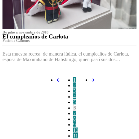
De julio a noviembre de 2018
El cumpleaños de Carlota
Patio de Cañones
Esta muestra recrea, de manera lúdica, el cumpleaños de Carlota,
esposa de Maximiliano de Habsburgo, quien pasó sus dos…
1
2
3
4
5
6
7
8
9
10
11