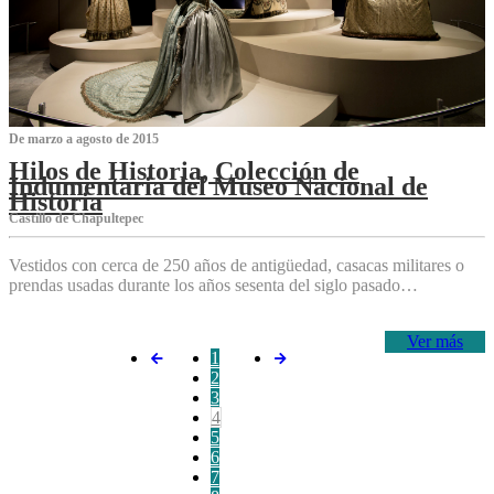
De marzo a agosto de 2015
Hilos de Historia, Colección de
Indumentaria del Museo Nacional de
Historia
Castillo de Chapultepec
Vestidos con cerca de 250 años de antigüedad, casacas militares o
prendas usadas durante los años sesenta del siglo pasado…
Ver más
1
2
3
4
5
6
7