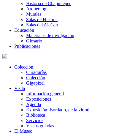
Historia de Chapultepec
Arqueología
Murales
Salas de Historia
Salas del Alcázar
Educación
Materiales de divulgación
Glosario
Publicaciones
Colección
Curadurías
Colección
Gigapixel
Visita
Información general
Exposiciones
Agenda
Exposición: Bordado, de la virtud
Biblioteca
Servicios
Visitas guiadas
El Museo