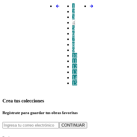
1
2
3
4
5
6
7
8
9
10
11
12
13
14
15
Crea tus colecciones
Regístrate para guardar tus obras favoritas
CONTINUAR