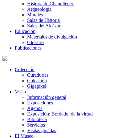
Historia de Chapultepec
Arqueología
Murales
Salas de Historia
Salas del Alcázar
Educación
Materiales de divulgación
Glosario
Publicaciones
Colección
Curadurías
Colección
Gigapixel
Visita
Información general
Exposiciones
Agenda
Exposición: Bordado, de la virtud
Biblioteca
Servicios
Visitas guiadas
El Museo