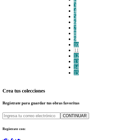
3
4
5
6
7
8
9
10
11
12
13
14
15
Crea tus colecciones
Regístrate para guardar tus obras favoritas
CONTINUAR
Regístrate con: