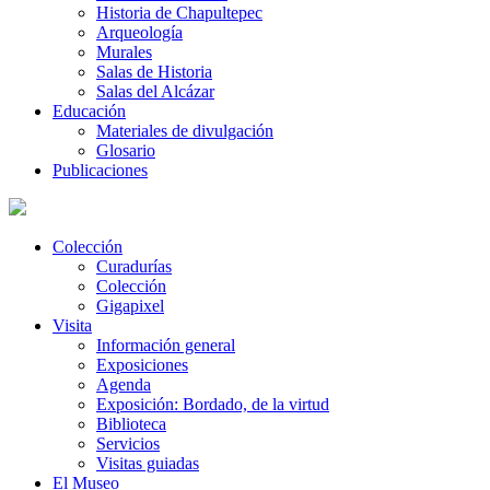
Historia de Chapultepec
Arqueología
Murales
Salas de Historia
Salas del Alcázar
Educación
Materiales de divulgación
Glosario
Publicaciones
Colección
Curadurías
Colección
Gigapixel
Visita
Información general
Exposiciones
Agenda
Exposición: Bordado, de la virtud
Biblioteca
Servicios
Visitas guiadas
El Museo