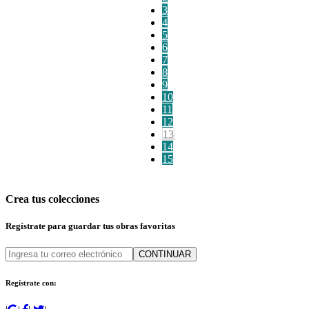
3
4
5
6
7
8
9
10
11
12
13
14
15
Crea tus colecciones
Regístrate para guardar tus obras favoritas
CONTINUAR
Regístrate con: