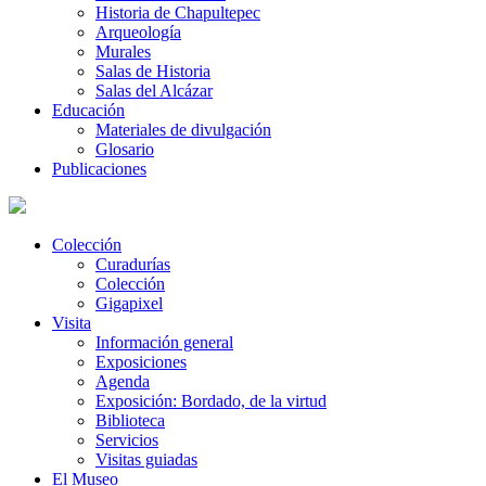
Historia de Chapultepec
Arqueología
Murales
Salas de Historia
Salas del Alcázar
Educación
Materiales de divulgación
Glosario
Publicaciones
Colección
Curadurías
Colección
Gigapixel
Visita
Información general
Exposiciones
Agenda
Exposición: Bordado, de la virtud
Biblioteca
Servicios
Visitas guiadas
El Museo