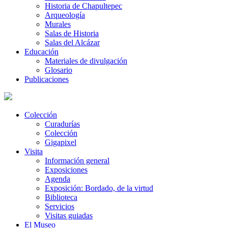
Historia de Chapultepec
Arqueología
Murales
Salas de Historia
Salas del Alcázar
Educación
Materiales de divulgación
Glosario
Publicaciones
Colección
Curadurías
Colección
Gigapixel
Visita
Información general
Exposiciones
Agenda
Exposición: Bordado, de la virtud
Biblioteca
Servicios
Visitas guiadas
El Museo