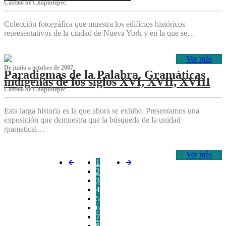
Castillo de Chapultepec
Colección fotográfica que muestra los edificios históricos
representativos de la ciudad de Nueva York y en la que se…
Ver más
De junio a octubre de 2007
Paradigmas de la Palabra. Gramáticas
indígenas de los siglos XVI, XVII, XVIII
Castillo de Chapultepec
Esta larga historia es la que ahora se exhibe. Presentamos una
exposición que demuestra que la búsqueda de la unidad
gramatical…
Ver más
1
2
3
4
5
6
7
8