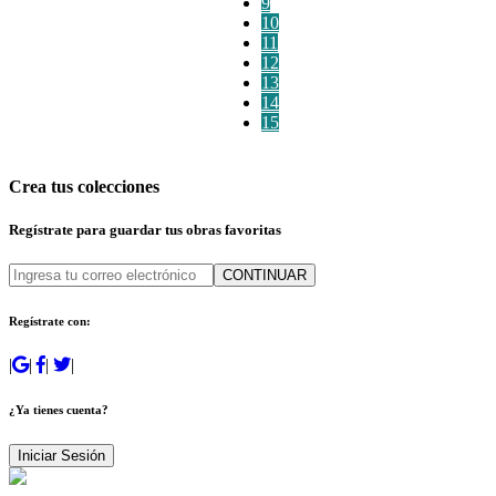
9
10
11
12
13
14
15
Crea tus colecciones
Regístrate para guardar tus obras favoritas
CONTINUAR
Regístrate con:
|
|
|
|
¿Ya tienes cuenta?
Iniciar Sesión