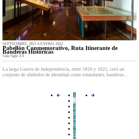
SEPTIEMBRE, 2021 A ENERO, 2022
Pabellón Conmemorativo, Ruta Itinerante de
Banderas Históricas
Sala Siglo XX
La larga Guerra de Independencia, entre 1810 y 1821, creó un
conjunto de símbolos de identidad como estandartes, banderas…
1
2
3
4
5
6
7
8