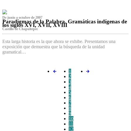
De junio a octubre de 2007
Paradigmas de la Palabra. Gramáticas indígenas de
los siglos XVI, XVII, XVIII
Castillo de Chapultepec
Esta larga historia es la que ahora se exhibe. Presentamos una
exposición que demuestra que la búsqueda de la unidad
gramatical…
1
2
3
4
5
6
7
8
9
10
11
12