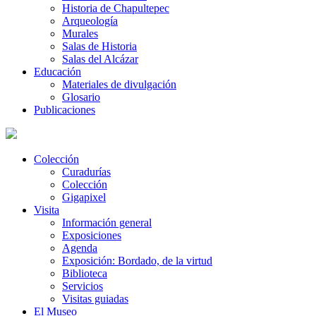
Historia de Chapultepec
Arqueología
Murales
Salas de Historia
Salas del Alcázar
Educación
Materiales de divulgación
Glosario
Publicaciones
Colección
Curadurías
Colección
Gigapixel
Visita
Información general
Exposiciones
Agenda
Exposición: Bordado, de la virtud
Biblioteca
Servicios
Visitas guiadas
El Museo