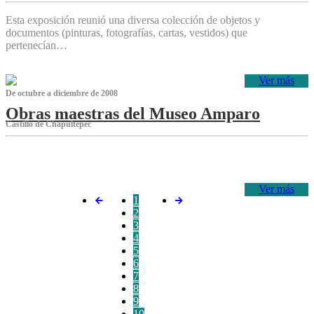
Esta exposición reunió una diversa colección de objetos y
documentos (pinturas, fotografías, cartas, vestidos) que
pertenecían…
Ver más
De octubre a diciembre de 2008
Obras maestras del Museo Amparo
Castillo de Chapultepec
‌
Ver más
1
2
3
4
5
6
7
8
9
10