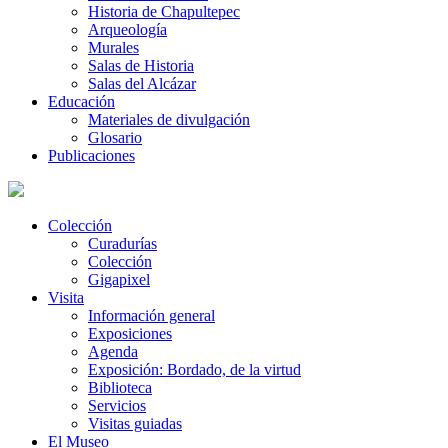
Historia de Chapultepec
Arqueología
Murales
Salas de Historia
Salas del Alcázar
Educación
Materiales de divulgación
Glosario
Publicaciones
Colección
Curadurías
Colección
Gigapixel
Visita
Información general
Exposiciones
Agenda
Exposición: Bordado, de la virtud
Biblioteca
Servicios
Visitas guiadas
El Museo