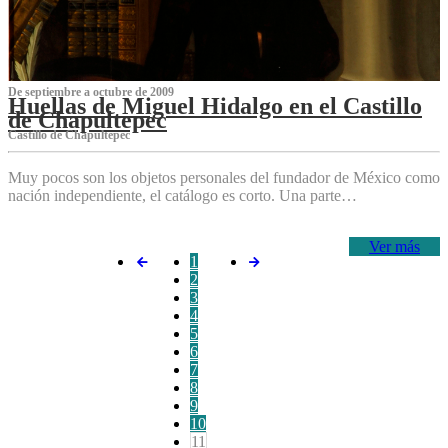
De septiembre a octubre de 2009
Huellas de Miguel Hidalgo en el Castillo
de Chapultepec
Castillo de Chapultepec
Muy pocos son los objetos personales del fundador de México como
nación independiente, el catálogo es corto. Una parte…
Ver más
1
2
3
4
5
6
7
8
9
10
11