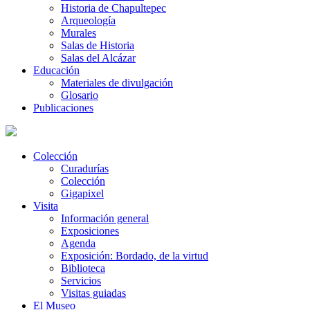
Historia de Chapultepec
Arqueología
Murales
Salas de Historia
Salas del Alcázar
Educación
Materiales de divulgación
Glosario
Publicaciones
Colección
Curadurías
Colección
Gigapixel
Visita
Información general
Exposiciones
Agenda
Exposición: Bordado, de la virtud
Biblioteca
Servicios
Visitas guiadas
El Museo