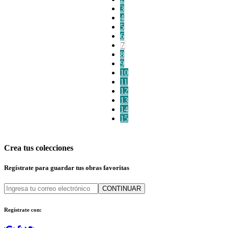
3
4
5
6
7
8
9
10
11
12
13
14
15
Crea tus colecciones
Regístrate para guardar tus obras favoritas
CONTINUAR
Regístrate con: