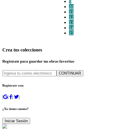
9
10
11
12
13
14
15
Crea tus colecciones
Regístrate para guardar tus obras favoritas
CONTINUAR
Regístrate con:
|
|
|
|
¿Ya tienes cuenta?
Iniciar Sesión