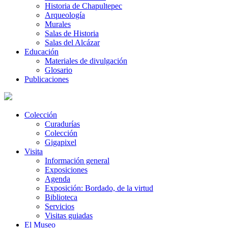
Historia de Chapultepec
Arqueología
Murales
Salas de Historia
Salas del Alcázar
Educación
Materiales de divulgación
Glosario
Publicaciones
Colección
Curadurías
Colección
Gigapixel
Visita
Información general
Exposiciones
Agenda
Exposición: Bordado, de la virtud
Biblioteca
Servicios
Visitas guiadas
El Museo