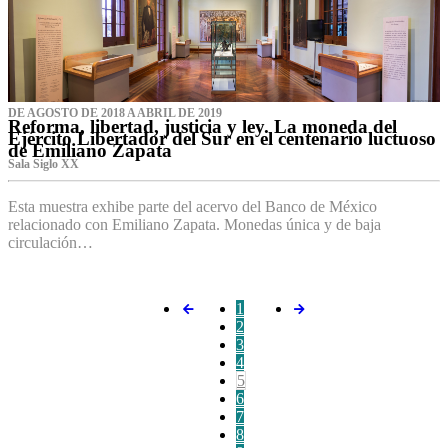
DE AGOSTO DE 2018 A ABRIL DE 2019
Reforma, libertad, justicia y ley. La moneda del
Ejército Libertador del Sur en el centenario luctuoso
de Emiliano Zapata
Sala Siglo XX
Esta muestra exhibe parte del acervo del Banco de México
relacionado con Emiliano Zapata. Monedas única y de baja
circulación…
1
2
3
4
5
6
7
8