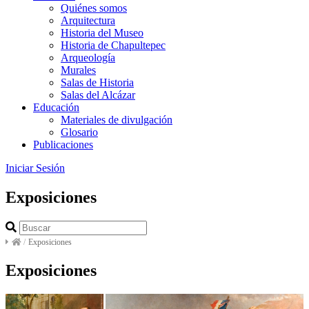
Quiénes somos
Arquitectura
Historia del Museo
Historia de Chapultepec
Arqueología
Murales
Salas de Historia
Salas del Alcázar
Educación
Materiales de divulgación
Glosario
Publicaciones
Iniciar Sesión
Exposiciones
/
Exposiciones
Exposiciones