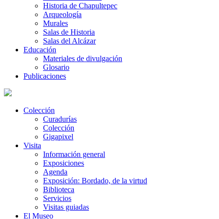
Historia de Chapultepec
Arqueología
Murales
Salas de Historia
Salas del Alcázar
Educación
Materiales de divulgación
Glosario
Publicaciones
Colección
Curadurías
Colección
Gigapixel
Visita
Información general
Exposiciones
Agenda
Exposición: Bordado, de la virtud
Biblioteca
Servicios
Visitas guiadas
El Museo