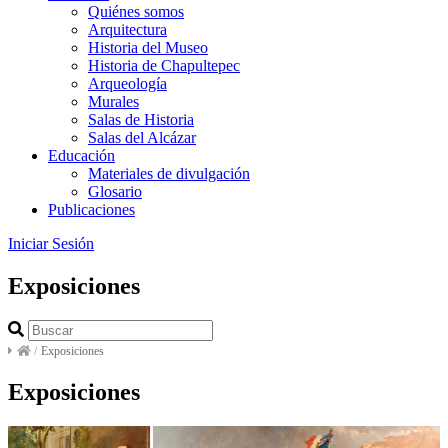
Quiénes somos
Arquitectura
Historia del Museo
Historia de Chapultepec
Arqueología
Murales
Salas de Historia
Salas del Alcázar
Educación
Materiales de divulgación
Glosario
Publicaciones
Iniciar Sesión
Exposiciones
/
Exposiciones
Exposiciones