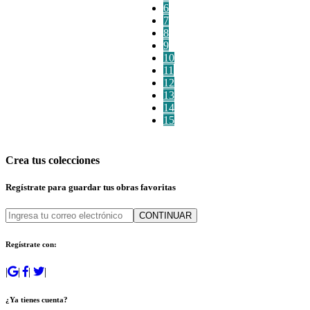
6
7
8
9
10
11
12
13
14
15
Crea tus colecciones
Regístrate para guardar tus obras favoritas
CONTINUAR
Regístrate con:
|
|
|
|
¿Ya tienes cuenta?