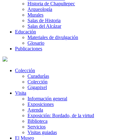
Historia de Chapultepec
Arqueología
Murales
Salas de Historia
Salas del Alcázar
Educación
Materiales de divulgación
Glosario
Publicaciones
Colección
Curadurías
Colección
Gigapixel
Visita
Información general
Exposiciones
Agenda
Exposición: Bordado, de la virtud
Biblioteca
Servicios
Visitas guiadas
El Museo