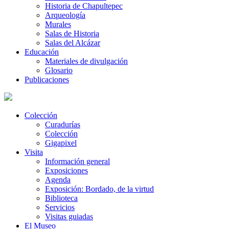
Historia de Chapultepec
Arqueología
Murales
Salas de Historia
Salas del Alcázar
Educación
Materiales de divulgación
Glosario
Publicaciones
Colección
Curadurías
Colección
Gigapixel
Visita
Información general
Exposiciones
Agenda
Exposición: Bordado, de la virtud
Biblioteca
Servicios
Visitas guiadas
El Museo