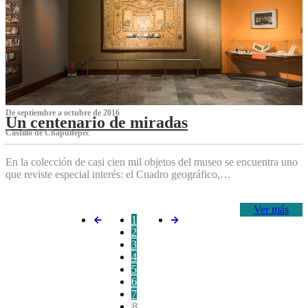
De septiembre a octubre de 2016
Un centenario de miradas
Castillo de Chapultepec
En la colección de casi cien mil objetos del museo se encuentra uno
que reviste especial interés: el Cuadro geográfico,…
Ver más
1
2
3
4
5
6
7
8