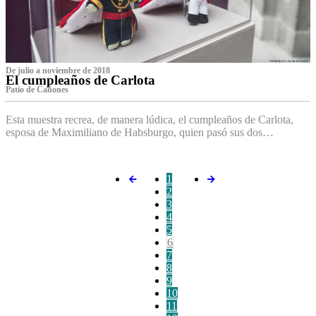
De julio a noviembre de 2018
El cumpleaños de Carlota
Patio de Cañones
Esta muestra recrea, de manera lúdica, el cumpleaños de Carlota,
esposa de Maximiliano de Habsburgo, quien pasó sus dos…
1
2
3
4
5
6
7
8
9
10
11